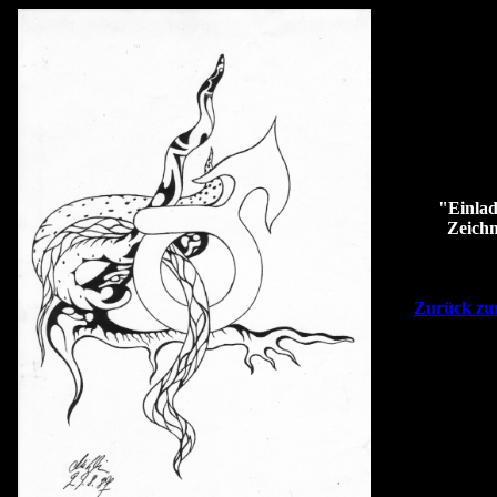
"Einla
Zeich
Zurück zur