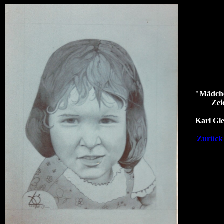
"Mädche
Zei
Karl Gl
Zurück 