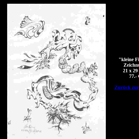
"kleine F
Zeichn
21 x 29
77.- 
Zurück zur